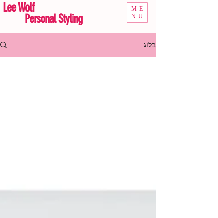
Lee Wolf
ME
Personal Styling
NU
בלוג