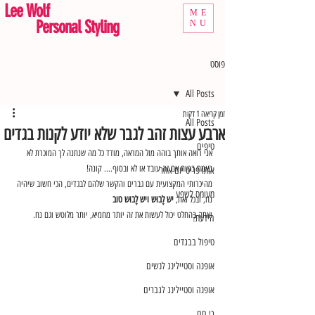
Lee Wolf
ME
Personal Styling
NU
פוסט
All Posts
זמן קריאה 1 דקות
All Posts
ארבע עצות זהב לגבר שלא יודע לקנות בגדים
טיפים
אני רואה אותך בוהה מול המראה, מודד כל מה שנתנה לך המוכרת לא 
באמת בטוח אם זה עובד או לא ובסוף.... קונה! 
אותו פריט יום אחר
מהיכרותי המקצועית עם גברים והקשר שלהם לבגדים, הכי חשוב שיהיה 
מעומס לשפע
נח, ובכל זאת, 
יש לָבוּש ויש לָבוּש טוב
ואתה בהחלט יכול לעשות את זה יותר מחמיא, יותר מלוטש וגם נח.
הידעת?
טיפול בבגדים
אופנה וסטיילינג לנשים
אופנה וסטיילינג לגברים
כי חם