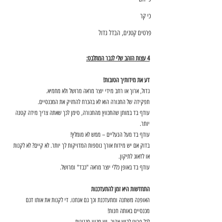
כי קר
פרטים קטנים, הבדל גדול
4 עצות הזהב שלי לגבר המתלבט:
דע את מידותיך הטובות!
גדול, ארוך או רחב מידי יוצר מראה מרושל ולא מחמיא. 
תפקידה של החגורה הוא לא בהכרח להחזיק את המכנסיים. 
עודף בד במותן שהתכווץ מהחגורה, סימן לכך שאתה צריך מידה קטנה 
יותר. 
עודף בד מעל הנעליים – ממש לא מומלץ! 
בדוק אם יש מידות אורך נוספות המדויקות לך יותר. לא קיים? לא לקנות 
או לדאוג לתיקון.
עודף בד באופן כללי יוצר מראה "כבד" ומרושל. 
התחדשות היא זמן להתעדכנות 
האופנה משתנה ומתעדכנת וכך גם אנחנו. די לקנות את אותו דגם 
מכנסיים באותה חנות!
לכל פריט לבוש אהוב, יש מגוון סגנונות. 