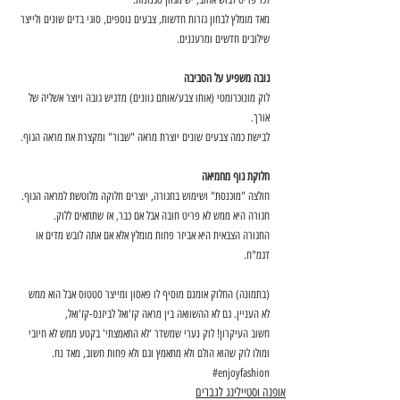
מאד מומלץ לבחון גזרות חדשות, צבעים נוספים, סוגי בדים שונים ולייצר 
שילובים חדשים ומרעננים.
גובה משפיע על הסביבה 
לוק מונוכרומטי (אותו צבע/אותם גוונים) מדגיש גובה ויוצר אשליה של 
אורך.
לבישת כמה צבעים שונים יוצרת מראה "שבור" ומקצרת את מראה הגוף.
חלוקת גוף מחמיאה
חולצה "מוכנסת" ושימוש בחגורה, יוצרים חלוקה מלוטשת למראה הגוף.
חגורה היא ממש לא פריט חובה אבל אם כבר, אז שתתאים ללוק.
החגורה הצבאית היא אביזר פחות מומלץ אלא אם אתה לובש מדים או 
דגמ"ח. 
(בתמונה) החלוק אומנם מוסיף לו פאסון ומייצר סטטוס אבל הוא ממש 
לא העניין. גם לא ההשוואה בין מראה קז'ואל לביזנס-קז'ואל,
חשוב העיקרון! לוק נערי שמשדר 'לא התאמצתי' בקטע ממש לא חיובי 
ומולו לוק שהוא הולם ולא מתאמץ וגם ולא פחות חשוב, מאד נח. 
#enjoyfashion
אופנה וסטיילינג לגברים