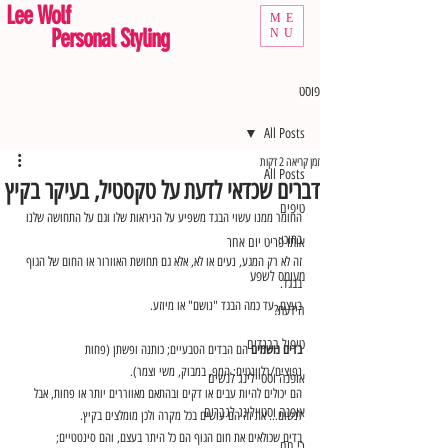
Lee Wolf
ME
Personal Styling
NU
פוסט
All Posts
זמן קריאה 2 דקות
All Posts
דברים שכדאי לדעת על טקסטיל, בעיקר בקיץ
טיפים
החומר ממנו עשוי הבגד משפיע על הניראות שלו וגם על התחושה שלנו 
בתוכו;
אותו פריט יום אחר
זה לא רק המגע, נעים או לא, אלא גם תחושת האוורור או החום של הגוף 
מעומס לשפע
בבגד.
בעצם, עד כמה הבגד "נושם" או מיוזע.
הידעת?
טיפול בבגדים
בדים נושמים
 הם הבדים הטבעיים; כותנה ופשתן (פחות 
נפוצים/רלוונטים: המפ, במבוק, משי וצמר). 
אופנה וסטיילינג לנשים
הם יכולים להיות עבים או דקים ובהתאם מאווררים יותר או פחות, אבל 
אופנה וסטיילינג לגברים
לנשום… את זה הם עושים בכל מקרה ולכן מומלצים בקיץ.
בדים שכולאים את חום הגוף הם כל היתר בעצם, והם סינטטיים; 
כי חם