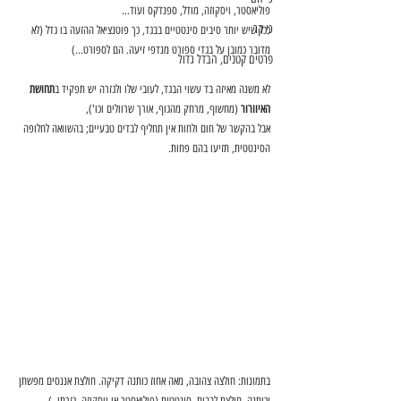
פוליאסטר, ויסקוזה, מודל, ספנדקס ועוד…
כי קר
ככל שיש יותר סיבים סינטטיים בבגד, כך פוטנציאל ההזעה בו גדל (לא 
מדובר כמובן על בגדי ספורט מנדפי זיעה. הם לספורט...)
פרטים קטנים, הבדל גדול
לא משנה מאיזה בד עשוי הבגד, לעובי שלו ולגזרה יש תפקיד ב
תחושת 
האיוורור
 (מחשוף, מרחק מהגוף, אורך שרוולים וכו'),
אבל בהקשר של חום ולחות אין תחליף לבדים טבעיים; בהשוואה לחלופה 
הסינטטית, תזיעו בהם פחות.
בתמונות: חולצה צהובה, מאה אחוז כותנה דקיקה. חולצת אננסים מפשתן 
וכותנה. חולצת לבבות, סינטטית (פוליאסטר או ויסקוזה. גזרתי..)