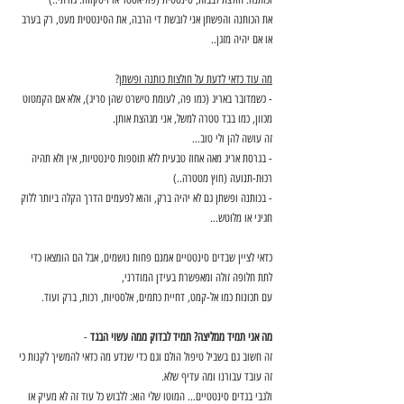
את הכותנה והפשתן אני לובשת די הרבה, את הסינטטית מעט, רק בערב 
או אם יהיה מזגן..
מה עוד כדאי לדעת על חולצות כותנה ופשתן
?
- כשמדובר באריג (כמו פה, לעומת טישרט שהן סריג), אלא אם הקמטוט 
מכוון, כמו בבד טטרה למשל, אני מגהצת אותן. 
זה עושה להן ולי טוב…
- בגרסת אריג מאה אחוז טבעית ללא תוספות סינטטיות, אין ולא תהיה 
רכוּת-תנועה (חוץ מטטרה..)
- בכותנה ופשתן גם לא יהיה ברק, והוא לפעמים הדרך הקלה ביותר ללוק 
חגיגי או מלוטש… 
כדאי לציין שבדים סינטטיים אמנם פחות נושמים, אבל הם הומצאו כדי 
לתת חלופה זולה ומאפשרת בעידן המודרני, 
עם תכונות כמו אל-קמט, דחיית כתמים, אלסטיות, רכות, ברק ועוד.
מה אני תמיד ממליצה? תמיד לבדוק ממה עשוי הבגד
 - 
זה חשוב גם בשביל טיפול הולם וגם כדי שנדע מה כדאי להמשיך לקנות כי 
זה עובד עבורנו ומה עדיף שלא.
ולגבי בגדים סינטטיים… המוטו שלי הוא: ללבוש כל עוד זה לא מעיק או 