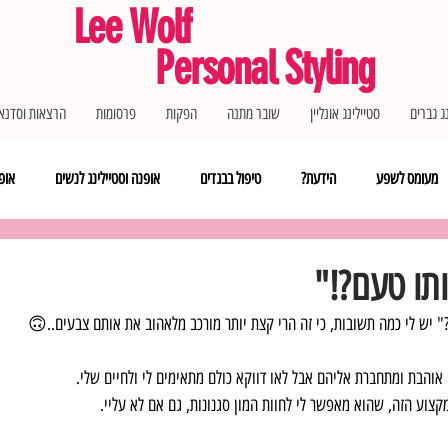
Lee Wolf
Personal Styling
ג גברים
סטיילינג אונליין
שובר מתנה
הפקות
פרסומות
הרצאות וסדנא
מעומס לשפע
הידעת?
טיפול בבגדים
אופנה וסטיילינג לנשים
אופנ
ותו טעם?!"
" יש לי כמה תשובות, כי זה הרי קצת יותר מורכב מלאהוב את אותם צבעים..🙃
 אוהבת ומתחברת אליהם אבל לאו דווקא כולם מתאימים לי ולחיים שלי.
צוע הזה, שהוא מאפשר לי לחוות המון סגנונות, גם אם לא עליי.