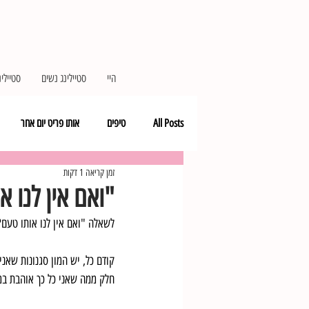
היי
סטיילינג נשים
סטיילינ
All Posts
טיפים
אותו פריט יום אחר
זמן קריאה 1 דקות
כי קר
פרטים קטנים, הבדל גדול
"ואם אין לנו א
לשאלה "ואם אין לנו אותו טעם?
קודם כל, יש המון סגנונות שאני
חלק ממה שאני כל כך אוהבת במק