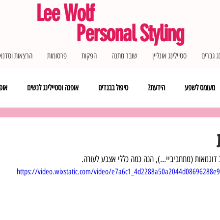
Lee Wolf
Personal Styling
ג גברים
סטיילינג אונליין
שובר מתנה
הפקות
פרסומות
הרצאות וסדנא
מעומס לשפע
הידעת?
טיפול בבגדים
אופנה וסטיילינג לנשים
אופנ
דוגמאות (מתחביביי…), הנה כמה כללי אצבע לעזרה.
https://video.wixstatic.com/video/e7a6c1_4d2288a50a2044d08696288