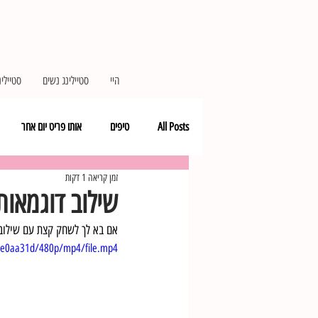
היי
סטיילינג נשים
סטיילינ
All Posts
טיפים
אותו פריט יום אחר
זמן קריאה 1 דקות
כי קר
פרטים קטנים, הבדל גדול
שילוב דוגמאות
אם בא לך לשחק קצת עם שילוב 
e9e0aa31d/480p/mp4/file.mp4