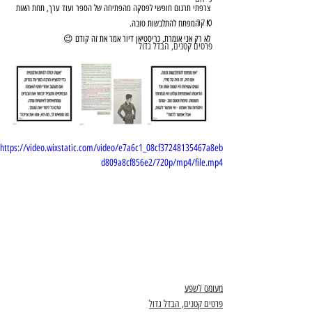
צרפתי תרגום חופשי לפסקה מהפתיחה של הספר ועוד ערך, תחת האות 
כי קר
K - המפתח להתלבשות טובה.
לא רק אני אומרת, כריסטיאן דיור אמר את זה קודם 😉
פרטים קטנים, הבדל גדול
https://video.wixstatic.com/video/e7a6c1_08cf37248135467a8eb
d809a8cf856e2/720p/mp4/file.mp4
מעומס לשפע
פרטים קטנים, הבדל גדול