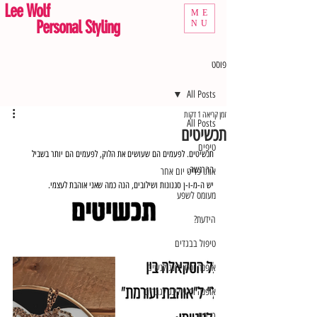
Lee Wolf
ME
Personal Styling
NU
פוסט
All Posts
זמן קריאה 1 דקות
All Posts
תכשיטים
טיפים
תכשיטים. לפעמים הם שעושים את הלוק, לפעמים הם יותר בשביל 
ההרגשה. 
אותו פריט יום אחר
יש ה-מ-ו-ן סגנונות ושילובים, הנה כמה שאני אוהבת לעצמי.
מעומס לשפע
הידעת?
טיפול בבגדים
אופנה וסטיילינג לנשים
אופנה וסטיילינג לגברים
כי חם